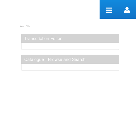
Zum Inhalt wechseln
Transcribing
Transcription Editor
Catalogue - Browse and Search