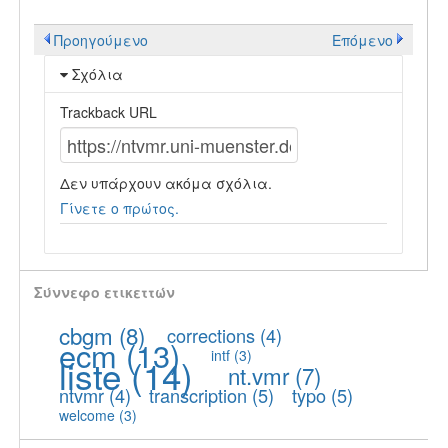
Προηγούμενο
Επόμενο
Σχόλια
Trackback URL
Δεν υπάρχουν ακόμα σχόλια.
Γίνετε ο πρώτος.
Σύννεφο ετικεττών
cbgm
(8)
corrections
(4)
ecm
(13)
intf
(3)
liste
(14)
nt.vmr
(7)
ntvmr
(4)
transcription
(5)
typo
(5)
welcome
(3)