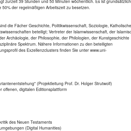
rägt zurzeit 39 Stunden und 50 Minuten wöchentlich. Es ist grundsätzlich
 je 50% der regelmäßigen Arbeitszeit zu besetzen.
sind die Fächer Geschichte, Politikwissenschaft, Soziologie, Katholisch
wissenschaften beteiligt; Vertreter der Islamwissenschaft, der Islami
 der Archäologie, der Philosophie, der Philologien, der Kunstgeschichte
sziplinäre Spektrum. Nähere Informationen zu den beteiligten
gsprofil des Exzellenzclusters finden Sie unter www.uni-
ariantenentstehung" (Projektleitung Prof. Dr. Holger Strutwolf)
offenen, digitalen Editionsplattform
kritik des Neuen Testaments
sumgebungen (Digital Humanities)