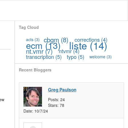
Tag Cloud
cbgm
(8)
corrections
(4)
acts
(3)
liste
(14)
ecm
(13)
nt.vmr
(7)
ntvmr
(4)
transcription
(5)
typo
(5)
welcome
(3)
Recent Bloggers
Greg Paulson
New
Posts:
24
Stars:
78
Date:
10/7/24