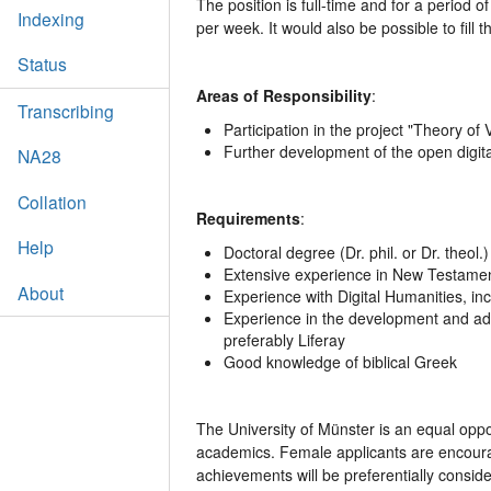
The position is full-time and for a period
Indexing
per week. It would also be possible to fill
Status
Areas of Responsibility
:
Transcribing
Participation in the project "Theory of
Further development of the open digit
NA28
Collation
Requirements
:
Help
Doctoral degree (Dr. phil. or Dr. theol.)
Extensive experience in New Testament
About
Experience with Digital Humanities, incl
Experience in the development and adm
preferably Liferay
Good knowledge of biblical Greek
The University of Münster is an equal opp
academics. Female applicants are encourag
achievements will be preferentially conside