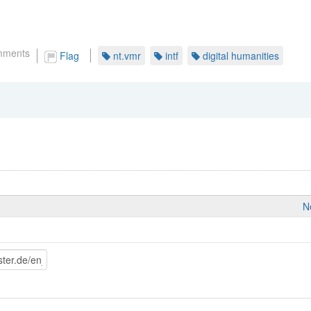
mments
Flag
nt.vmr
intf
digital humanities
N