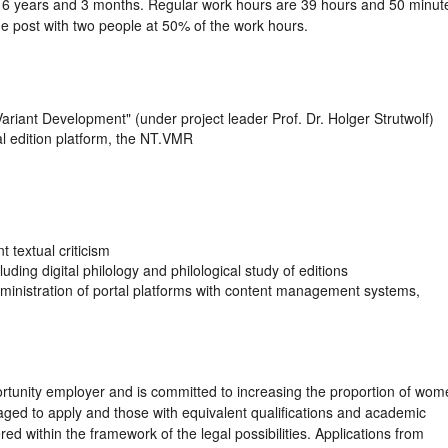
 of 6 years and 3 months. Regular work hours are 39 hours and 50 minut
 the post with two people at 50% of the work hours.
 Variant Development" (under project leader Prof. Dr. Holger Strutwolf)
al edition platform, the NT.VMR
 textual criticism
uding digital philology and philological study of editions
inistration of portal platforms with content management systems,
ortunity employer and is committed to increasing the proportion of wo
ed to apply and those with equivalent qualifications and academic
red within the framework of the legal possibilities. Applications from