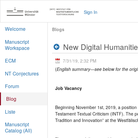
Sign In
Welcome
Blogs
Manuscript
New Digital Humanitie
Workspace
ECM
7/31/19, 2:32 PM
(
English summary—see below for the origi
NT Conjectures
Forum
Job Vacancy
Blog
Beginning November 1st, 2019, a position i
Liste
Testament Textual Criticism (INTF). The pos
Tradition and Innovation” at the Westfälis
Manuscript
Catalog (All)