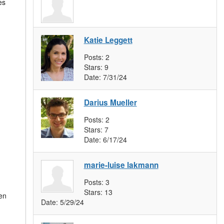
es
Katie Leggett
Posts:
2
Stars:
9
Date:
7/31/24
Darius Mueller
Posts:
2
Stars:
7
Date:
6/17/24
marie-luise lakmann
Posts:
3
Stars:
13
men
Date:
5/29/24