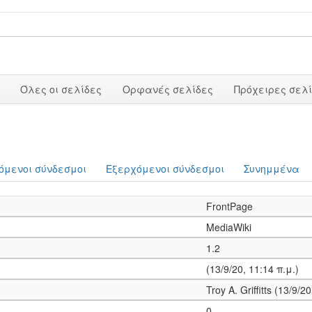
Όλες οι σελίδες
Ορφανές σελίδες
Πρόχειρες σελ
όμενοι σύνδεσμοι
Εξερχόμενοι σύνδεσμοι
Συνημμένα
FrontPage
MediaWiki
1.2
(13/9/20, 11:14 π.μ.)
Troy A. Griffitts (13/9/2
0