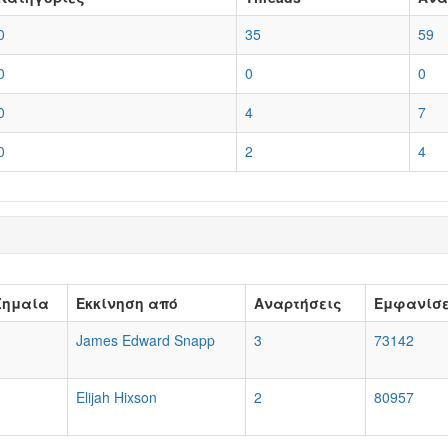
0
35
59
0
0
0
0
4
7
0
2
4
Σημαία
Εκκίνηση από
Αναρτήσεις
Εμφανίσε
James Edward Snapp
3
73142
Elijah Hixson
2
80957