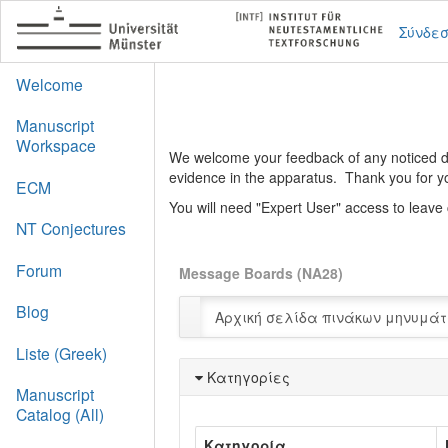
Σύνδε
Welcome
Manuscript
Workspace
We welcome your feedback of any noticed def
evidence in the apparatus. Thank you for y
ECM
You will need "Expert User" access to leav
NT Conjectures
Forum
Message Boards (NA28)
Blog
Αρχική σελίδα πινάκων μηνυμά
Liste (Greek)
Κατηγορίες
Manuscript
Catalog (All)
Κατηγορία