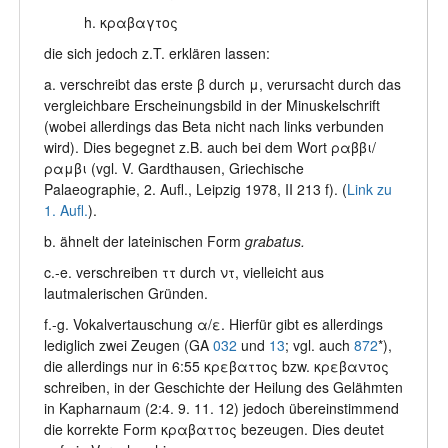
h. κραβαγτος
die sich jedoch z.T. erklären lassen:
a. verschreibt das erste β durch μ, verursacht durch das
vergleichbare Erscheinungsbild in der Minuskelschrift
(wobei allerdings das Beta nicht nach links verbunden
wird). Dies begegnet z.B. auch bei dem Wort ραββι/
ραμβι (vgl. V. Gardthausen, Griechische
Palaeographie, 2. Aufl., Leipzig 1978, II 213 f). (
Link zu
1. Aufl.
).
b. ähnelt der lateinischen Form
grabatus.
c.-e. verschreiben ττ durch ντ, vielleicht aus
lautmalerischen Gründen.
f.-g. Vokalvertauschung α/ε. Hierfür gibt es allerdings
lediglich zwei Zeugen (GA
032
und
13
; vgl. auch
872
*),
die allerdings nur in 6:55 κρεβαττος bzw. κρεβαντος
schreiben, in der Geschichte der Heilung des Gelähmten
in Kapharnaum (2:4. 9. 11. 12) jedoch übereinstimmend
die korrekte Form κραβαττος bezeugen. Dies deutet