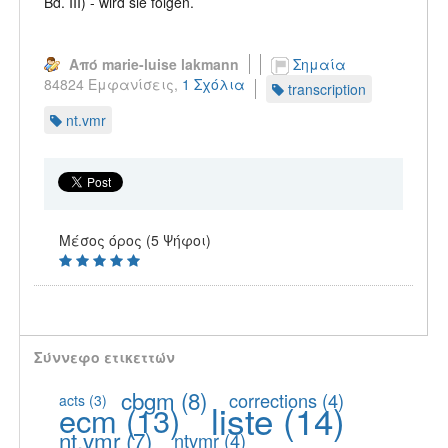
Bd. III) - wird sie folgen.
Από marie-luise lakmann
Σημαία
84824 Εμφανίσεις,
1 Σχόλια
transcription
nt.vmr
Μέσος όρος (5 Ψήφοι)
Σύννεφο ετικεττών
cbgm
(8)
corrections
(4)
acts
(3)
liste
(14)
ecm
(13)
nt.vmr
(7)
ntvmr
(4)