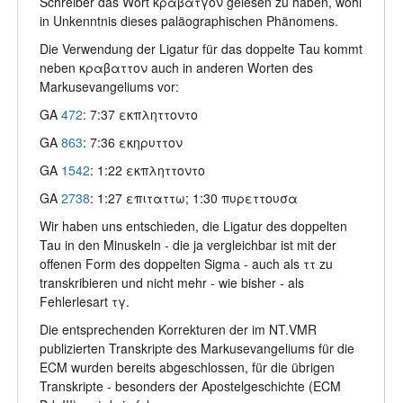
Schreiber das Wort κραβατγον gelesen zu haben, wohl
in Unkenntnis dieses paläographischen Phänomens.
Die Verwendung der Ligatur für das doppelte Tau kommt
neben κραβαττον auch in anderen Worten des
Markusevangeliums vor:
GA
472
: 7:37 εκπληττοντο
GA
863
: 7:36 εκηρυττον
GA
1542
: 1:22 εκπληττοντο
GA
2738
: 1:27 επιταττω; 1:30 πυρεττουσα
Wir haben uns entschieden, die Ligatur des doppelten
Tau in den Minuskeln - die ja vergleichbar ist mit der
offenen Form des doppelten Sigma - auch als ττ zu
transkribieren und nicht mehr - wie bisher - als
Fehlerlesart τγ.
Die entsprechenden Korrekturen der im NT.VMR
publizierten Transkripte des Markusevangeliums für die
ECM wurden bereits abgeschlossen, für die übrigen
Transkripte - besonders der Apostelgeschichte (ECM