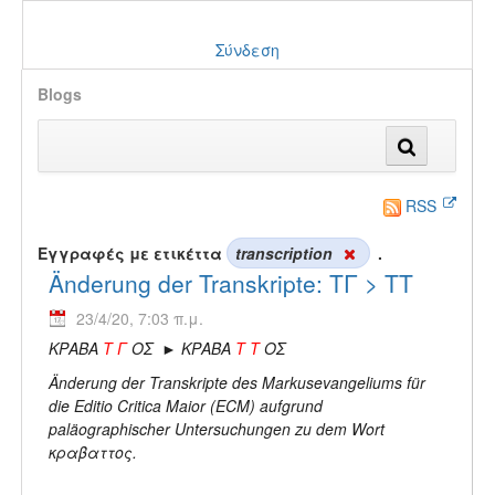
Σύνδεση
Blogs
RSS
Εγγραφές με ετικέττα
transcription
.
Änderung der Transkripte: ΤΓ > ΤΤ
23/4/20, 7:03 π.μ.
ΚΡΑΒΑ
Τ Γ
ΟΣ ► ΚΡΑΒΑ
Τ Τ
ΟΣ
Änderung der Transkripte des Markusevangeliums für
die Editio Critica Maior (ECM) aufgrund
paläographischer Untersuchungen zu dem Wort
κραβαττος.