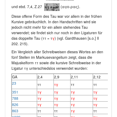
und ebd. 7,4, Z.27
(αγο-ρας).
Diese offene Form des Tau war vor allem in der frühen
Kursive gebräuchlich. In den Handschriften wird sie
jedoch nicht mehr für ein allein stehendes Tau
verwendet; sie findet sich nur noch in den Ligaturen für
das doppelte Tau (ττ = τ
γ
) (vgl. Gardthausen [s.o.] ΙΙ
202. 215).
Ein Vergleich aller Schreibweisen dieses Wortes an den
fünf Stellen im Markusevangelium zeigt, dass die
Majuskelform ττ sowie die kursive Schreibweise in der
Ligatur τγ unterschiedslos verwendet wurden:
GA
2,4
2,9
2,11
2,12
23
ττ
τ
γ
ττ
ττ
351
τ
γ
τ
γ
τ
γ
τγ
788
τγ
τγ
τγ
τγ
826
τγ
τγ
τγ
τγ
863
ττ
ττ
τγ
ττ
1029
ττ
ττ
τγ
τγ