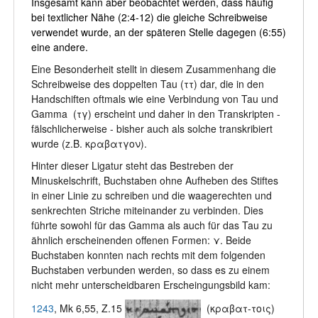
Insgesamt kann aber beobachtet werden, dass häufig
bei textlicher Nähe (2:4-12) die gleiche Schreibweise
verwendet wurde, an der späteren Stelle dagegen (6:55)
eine andere.
Eine Besonderheit stellt in diesem Zusammenhang die
Schreibweise des doppelten Tau (ττ) dar, die in den
Handschiften oftmals wie eine Verbindung von Tau und
Gamma (τγ) erscheint und daher in den Transkripten -
fälschlicherweise - bisher auch als solche transkribiert
wurde (z.B. κραβατγον).
Hinter dieser Ligatur steht das Bestreben der
Minuskelschrift, Buchstaben ohne Aufheben des Stiftes
in einer Linie zu schreiben und die waagerechten und
senkrechten Striche miteinander zu verbinden. Dies
führte sowohl für das Gamma als auch für das Tau zu
ähnlich erscheinenden offenen Formen: ⋎. Beide
Buchstaben konnten nach rechts mit dem folgenden
Buchstaben verbunden werden, so dass es zu einem
nicht mehr unterscheidbaren Erscheingungsbild kam:
1243
, Mk 6,55, Z.15
(κραβατ-τοις)