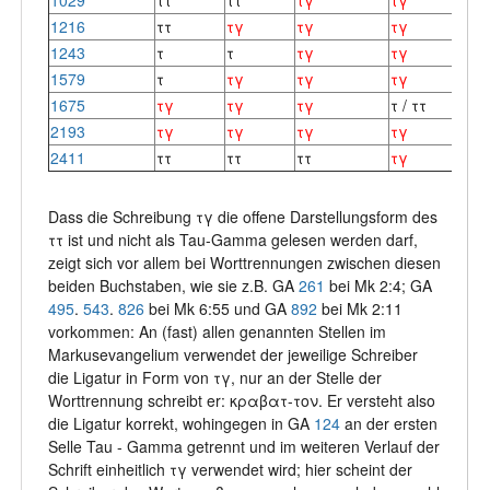
1216
ττ
τγ
τγ
τγ
1243
τ
τ
τγ
τγ
1579
τ
τγ
τγ
τγ
1675
τγ
τγ
τγ
τ / ττ
2193
τγ
τγ
τγ
τγ
2411
ττ
ττ
ττ
τγ
Dass die Schreibung τγ die offene Darstellungsform des
ττ ist und nicht als Tau-Gamma gelesen werden darf,
zeigt sich vor allem bei Worttrennungen zwischen diesen
beiden Buchstaben, wie sie z.B. GA
261
bei Mk 2:4; GA
495
.
543
.
826
bei Mk 6:55 und GA
892
bei Mk 2:11
vorkommen: An (fast) allen genannten Stellen im
Markusevangelium verwendet der jeweilige Schreiber
die Ligatur in Form von τγ, nur an der Stelle der
Worttrennung schreibt er: κραβατ-τον. Er versteht also
die Ligatur korrekt, wohingegen in GA
124
an der ersten
Selle Tau - Gamma getrennt und im weiteren Verlauf der
Schrift einheitlich τγ verwendet wird; hier scheint der