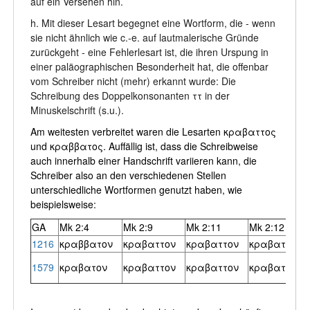
auf ein Versehen hin.
h. Mit dieser Lesart begegnet eine Wortform, die - wenn
sie nicht ähnlich wie c.-e. auf lautmalerische Gründe
zurückgeht - eine Fehlerlesart ist, die ihren Urspung in
einer paläographischen Besonderheit hat, die offenbar
vom Schreiber nicht (mehr) erkannt wurde: Die
Schreibung des Doppelkonsonanten ττ in der
Minuskelschrift (s.u.).
Am weitesten verbreitet waren die Lesarten κραβαττος
und κραββατος. Auffällig ist, dass die Schreibweise
auch innerhalb einer Handschrift variieren kann, die
Schreiber also an den verschiedenen Stellen
unterschiedliche Wortformen genutzt haben, wie
beispielsweise:
GA
Mk 2:4
Mk 2:9
Mk 2:11
Mk 2:12
1216
κραββατον
κραβαττον
κραβαττον
κραβαττον
1579
κραβατον
κραβαττον
κραβαττον
κραβαττον