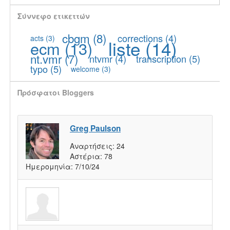
Σύννεφο ετικεττών
cbgm
(8)
corrections
(4)
acts
(3)
liste
(14)
ecm
(13)
nt.vmr
(7)
ntvmr
(4)
transcription
(5)
typo
(5)
welcome
(3)
Πρόσφατοι Bloggers
Greg Paulson
Αναρτήσεις:
24
Αστέρια:
78
Ημερομηνία:
7/10/24