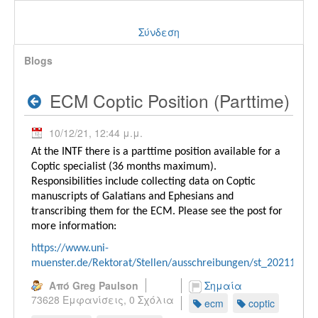
Σύνδεση
Blogs
ECM Coptic Position (Parttime)
10/12/21, 12:44 μ.μ.
At the INTF there is a parttime position available for a
Coptic specialist (36 months maximum).
Responsibilities include collecting data on Coptic
manuscripts of Galatians and Ephesians and
transcribing them for the ECM. Please see the post for
more information:
https://www.uni-
muenster.de/Rektorat/Stellen/ausschreibungen/st_20211012_
Από Greg Paulson
Σημαία
73628 Εμφανίσεις,
0 Σχόλια
ecm
coptic