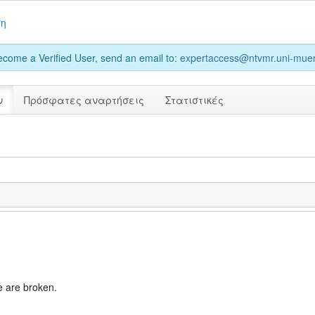
ση
become a Verified User, send an email to:
expertaccess@ntvmr.uni-muen
ν
Πρόσφατες αναρτήσεις
Στατιστικές
 are broken.