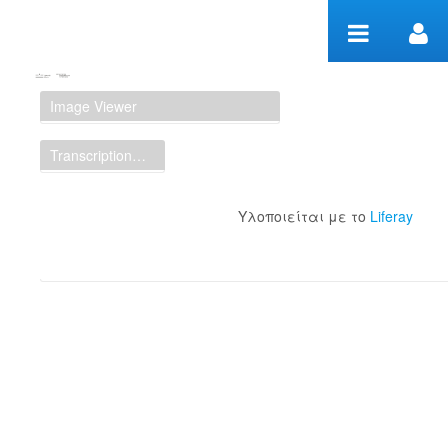
Μετάβαση στο περιεχόμενο
Manuscript Workspace
Image Viewer
Transcription Display
Υλοποιείται με το
Liferay