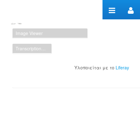
Μετάβαση στο περιεχόμενο
Manuscript Workspace
Image Viewer
Transcription Display
Υλοποιείται με το
Liferay