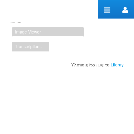
Μετάβαση στο περιεχόμενο
Manuscript Workspace
Image Viewer
Transcription Display
Υλοποιείται με το
Liferay