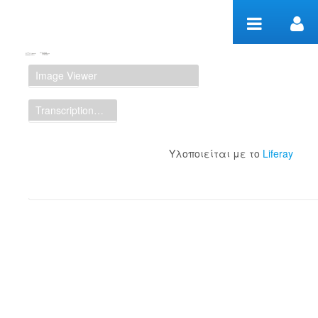
Μετάβαση στο περιεχόμενο
Manuscript Workspace
Image Viewer
Transcription Display
Υλοποιείται με το
Liferay