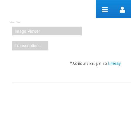
Μετάβαση στο περιεχόμενο
Manuscript Workspace
Image Viewer
Transcription Display
Υλοποιείται με το
Liferay