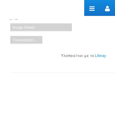
Μετάβαση στο περιεχόμενο
Manuscript Workspace
Image Viewer
Transcription Display
Υλοποιείται με το
Liferay