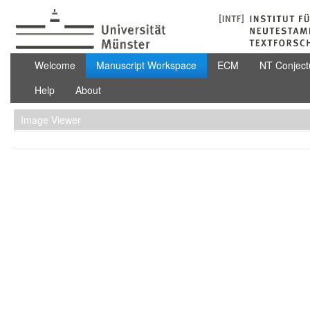
Μετάβαση στο περιεχόμενο
Manuscript Workspace
Welcome
Manuscript Workspace
ECM
NT Conject
Help
About
Image Viewer