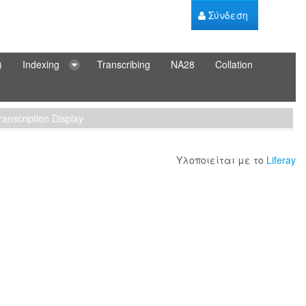
Σύνδεση
)
Indexing
Transcribing
NA28
Collation
ranscription Display
Υλοποιείται με το
Liferay