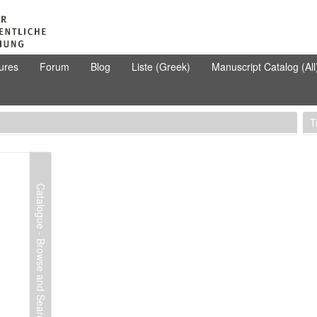
ures
Forum
Blog
Liste (Greek)
Manuscript Catalog (All
T
Catalogue - Browse and Search