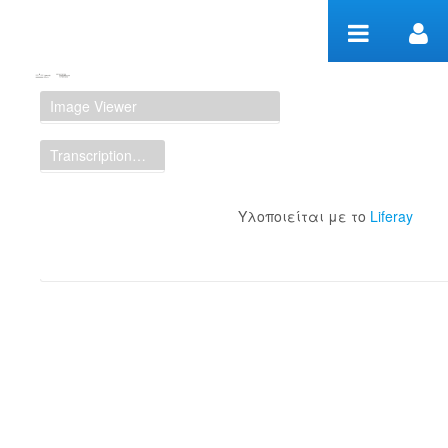
Μετάβαση στο περιεχόμενο
Manuscript Workspace
Image Viewer
Transcription Display
Υλοποιείται με το
Liferay