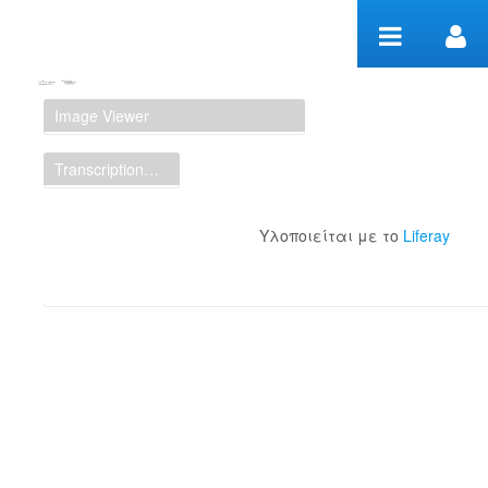
Μετάβαση στο περιεχόμενο
Manuscript Workspace
Image Viewer
Transcription Display
Υλοποιείται με το
Liferay