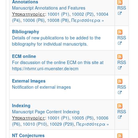
Annotations
Manuscript Annotations and Features
RSS
Υποκατηγορίες
:
10001 (P1)
,
10002 (P2)
,
10004
(P4)
,
10006 (P6)
,
10008 (P8)
,
Περισσότερα »
Bibliography
Details of new publications to be added to the
RSS
bibliography for individual manuscripts.
ECM online
For discussion of the online ECM on this site at
RSS
https://ntvmr.uni-muenster.de/ecm
External Images
Notification of external images
RSS
Indexing
Manuscript Page Content Indexing
RSS
Υποκατηγορίες
:
10001 (P1)
,
10005 (P5)
,
10006
(P6)
,
10010 (P10)
,
10029 (P29)
,
Περισσότερα »
NT Conjectures