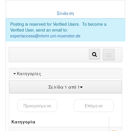
Σύνδεση
Posting is reserved for Verified Users. To become a
Verified User, send an email to:
expertaccess@ntvmr.uni-muenster.de
Κατηγορίες
Σελίδα 1 από 1
Προηγούμενο
Επόμενο
Κατηγορία